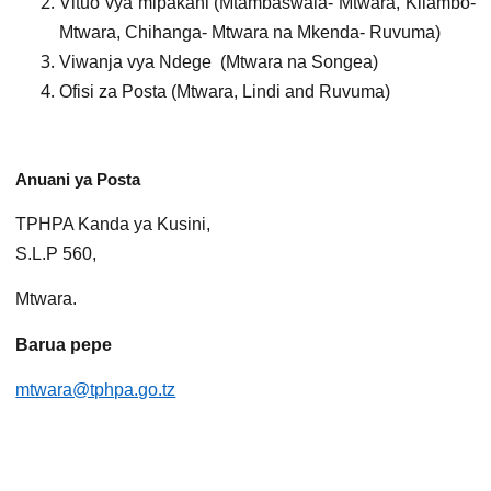
Vituo vya mipakani (Mtambaswala- Mtwara, Kilambo-
Mtwara, Chihanga- Mtwara na Mkenda- Ruvuma)
Viwanja vya Ndege (Mtwara na Songea)
Ofisi za Posta (Mtwara, Lindi and Ruvuma)
Anuani ya Posta
TPHPA Kanda ya Kusini,
S.L.P 560,
Mtwara.
Barua pepe
mtwara@tphpa.go.tz