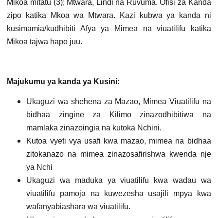
Mikoa mitatu (3); Mtwara, Lindi na Ruvuma. Ofisi za Kanda
zipo katika Mkoa wa Mtwara. Kazi kubwa ya kanda ni
kusimamia/kudhibiti Afya ya Mimea na viuatilifu katika
Mikoa tajwa hapo juu.
Majukumu ya kanda ya Kusini:
Ukaguzi wa shehena za Mazao, Mimea Viuatilifu na
bidhaa zingine za Kilimo zinazodhibitiwa na
mamlaka zinazoingia na kutoka Nchini.
Kutoa vyeti vya usafi kwa mazao, mimea na bidhaa
zitokanazo na mimea zinazosafirishwa kwenda nje
ya Nchi
Ukaguzi wa maduka ya viuatilifu kwa wadau wa
viuatilifu pamoja na kuwezesha usajili mpya kwa
wafanyabiashara wa viuatilifu.