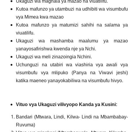
Ukaguzi wa maghala ya mazao na viuatilifu.
Kutoa mafunzo ya utambuzi na udhibiti wa visumbufu
vya Mimea kwa mazao
Kutoa mafunzo ya matumizi sahihi na salama ya
viuatilifu.
Ukaguzi wa mashamba maalumu ya mazao
yanayosafirishwa kwenda nje ya Nchi.
Ukaguzi wa meli zinazoingia Nchini.
Uchunguzi na utabiri wa viashiria vya awali vya
visumbufu vya mlipuko (Panya na Viwavi jeshi)
katika maeneo yanayokabiliwa na visumbufu hivyo.
Vituo vya Ukaguzi vilivyopo Kanda ya Kusini:
Bandari (Mtwara, Lindi, Kilwa- Lindi na Mbambabay-
Ruvuma)